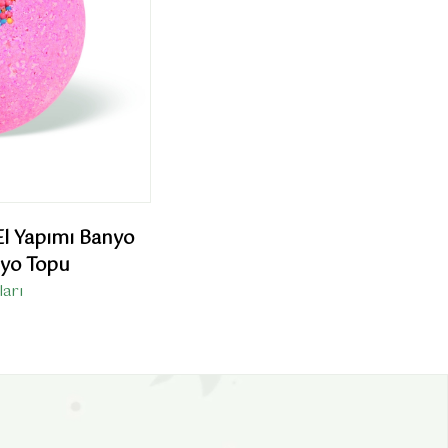
l Yapımı Banyo
nyo Topu
arı