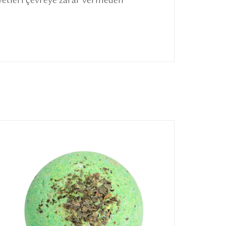
iyetleri çevreye zarar vermeden