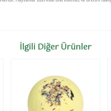
rünlerdir. Hayvanlar üzerinde test edilmez ve üretim faal
İlgili Diğer Ürünler