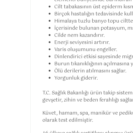
Cilt tabakasının üst epiderm kı
Birçok hastalığın tedavisinde kull
Himalaya tuzlu banyo topu ciltte ol
İçerisinde bulunan potasyum, ma
Cilde nem kazandırır.
Enerji seviyesini artırır.
Varis oluşumunu engeller.
Dinlendirici etkisi sayesinde migre
Burun tıkanıklığının açılmasına 
Ölü derilerin atılmasını sağlar.
Yorgunluk giderir.
T.C. Sağlık Bakanlığı ürün takip sistemi
gevşetir, zihin ve beden ferahlığı sağla
Küvet, hamam, spa, manikür ve pedikür
olarak test edilmiştir.