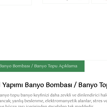
 Banyo Bombası / Banyo Topu Açıklama
l Yapımı Banyo Bombası / Banyo T
nyo topu banyo keyfinizi daha zevkli ve dinlendirici hale
ancak; yanlış beslenme, elektromanyetik alanlar, stres v
e hücre zarı içerisinden geçebilen tek maddedir.