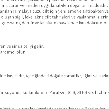
smına zarar vermeden uygulanabilen doğal bir maddedir.
anılan Himalaya tuzu cilt için yenileme ve antibakteriyel 
uşan siğil, leke, akne cilt tahrişleri ve yaşlanma izlerini
gnezyum, demir ve kalsiyum sayesinde kan dolaşımını h
n ve sinüzite iyi gelir.
yardımcı olur.
ne kayıtlıdır. İçeriğindeki doğal aromatik yağlar ve tuzlar
r.
 suyunda kullanılabilir. Paraben, SLS, SLES vb. hiçbir